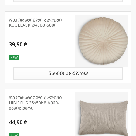
დეკორატიული ბალიში
KUGLEASK Ø40სმ ბეჟი
39,90 ₾
NEW
ნახეთ სრულად
დეკორატიული ბალიში
HIBISCUS 35x50სმ ბეჟი/
ყავისფერი
44,90 ₾
NEW