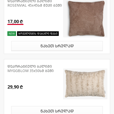
დეკორატიული ბალიში
ROSENVIAL 45x45სმ მუქი ბეჟი
17,00 ₾
NEW
ყოველთვის დაბალი ფასი
ნახეთ სრულად
დეკორატიული ბალიში
MYGGBLOM 35x50სმ ბეჟი
29,90 ₾
ნახეთ სრულად