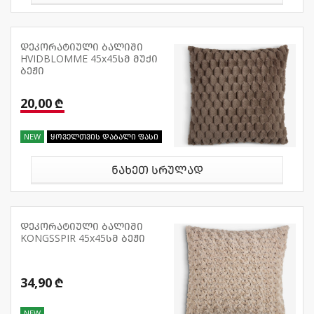
დეკორატიული ბალიში
HVIDBLOMME 45x45სმ მუქი
ბეჟი
20,00 ₾
NEW
ყოველთვის დაბალი ფასი
ნახეთ სრულად
დეკორატიული ბალიში
KONGSSPIR 45x45სმ ბეჟი
34,90 ₾
NEW