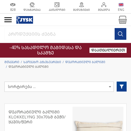
B2B
ᲓᲐᲮᲛᲐᲠᲔᲑᲐ
ᲙᲐᲢᲐᲚᲝᲒᲘ
ᲛᲐᲦᲐᲖᲘᲔᲑᲘ
ᲨᲔᲡᲕᲚᲐ
ENG
-40% სასადილო მაგიდასა და
დაათვალიერეთ
სკამზე
მთავარი
საოჯახო აქსესუარები
დეკორატიული ბალიში
დეკორატიული ბალიში
დეკორატიული ბალიში
KLOKKELYNG 30x70სმ ბეჟი/
ყავისფერი