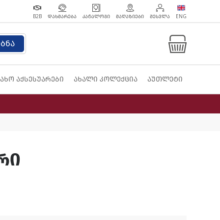
B2B
ᲓᲐᲮᲛᲐᲠᲔᲑᲐ
ᲙᲐᲢᲐᲚᲝᲒᲘ
ᲛᲐᲦᲐᲖᲘᲔᲑᲘ
ᲨᲔᲡᲕᲚᲐ
ENG
ებნა
ახო აქსესუარები
ახალი კოლექცია
აუთლეტი
რი