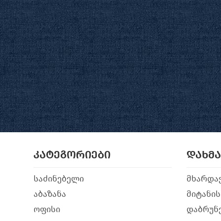
კატეგორიები
დახმ
საძინებელი
მხარდა
აბაზანა
მიტანის
ოფისი
დაბრუნე