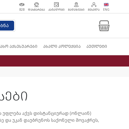
B2B
ᲓᲐᲮᲛᲐᲠᲔᲑᲐ
ᲙᲐᲢᲐᲚᲝᲒᲘ
ᲛᲐᲦᲐᲖᲘᲔᲑᲘ
ᲨᲔᲡᲕᲚᲐ
ENG
ებნა
ახო აქსესუარები
ახალი კოლექცია
აუთლეტი
სები
ს უფლება აქვს დისტანციურად (ონლაინ)
ე და უკან დაუბრუნოს საქონელი მოვაჭრეს,