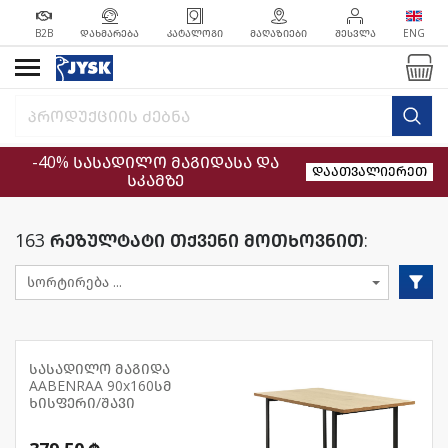
B2B
ᲓᲐᲮᲛᲐᲠᲔᲑᲐ
ᲙᲐᲢᲐᲚᲝᲒᲘ
ᲛᲐᲦᲐᲖᲘᲔᲑᲘ
ᲨᲔᲡᲕᲚᲐ
ENG
-40% სასადილო მაგიდასა და
დაათვალიერეთ
სკამზე
163 რეზულტატი თქვენი მოთხოვნით:
სასადილო მაგიდა
AABENRAA 90x160სმ
ხისფერი/შავი