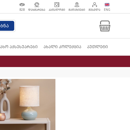
B2B
ᲓᲐᲮᲛᲐᲠᲔᲑᲐ
ᲙᲐᲢᲐᲚᲝᲒᲘ
ᲛᲐᲦᲐᲖᲘᲔᲑᲘ
ᲨᲔᲡᲕᲚᲐ
ENG
ებნა
ახო აქსესუარები
ახალი კოლექცია
აუთლეტი