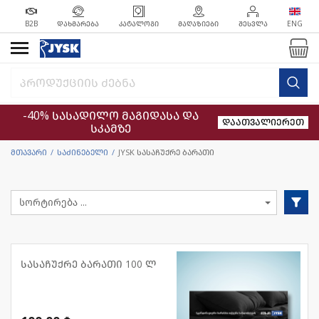
B2B
ᲓᲐᲮᲛᲐᲠᲔᲑᲐ
ᲙᲐᲢᲐᲚᲝᲒᲘ
ᲛᲐᲦᲐᲖᲘᲔᲑᲘ
ᲨᲔᲡᲕᲚᲐ
ENG
-40% სასადილო მაგიდასა და
დაათვალიერეთ
სკამზე
მთავარი
საძინებელი
JYSK სასაჩუქრე ბარათი
სასაჩუქრე ბარათი 100 ლ