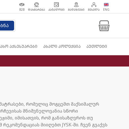
B2B
ᲓᲐᲮᲛᲐᲠᲔᲑᲐ
ᲙᲐᲢᲐᲚᲝᲒᲘ
ᲛᲐᲦᲐᲖᲘᲔᲑᲘ
ᲨᲔᲡᲕᲚᲐ
ENG
ებნა
ახო აქსესუარები
ახალი კოლექცია
აუთლეტი
 მატრასები, რომელიც მოგცემთ მაქსიმალურ
არჩევისას მნიშვნელოვანია სწორი
ჟიმი, იმისათვის, რომ განისაზღვროს თუ
 რეკომენდაციას მიიღებთ JYSK-ში. ჩვენ გვაქვს