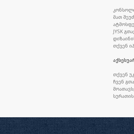
კონსოლი
მათ შეუ
ატმოსფე
JYSK გთ
დიზაინი
თქვენ ი
აქსესუა
თქვენ უ
ჩვენ გთ
მოათავს
სურათის