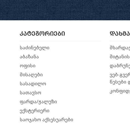
კატეგორიები
დახმ
საძინებელი
მხარდა
აბაზანა
მიტანის
ოფისი
დაბრუნე
მისაღები
ვებ-გვე
წესები 
სასადილო
კონფიდ
სათავსო
ფარდა/ჟალუზი
ექსტერიერი
საოჯახო აქსესუარები