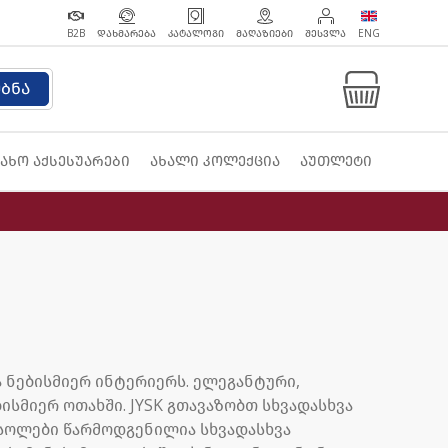
B2B
ᲓᲐᲮᲛᲐᲠᲔᲑᲐ
ᲙᲐᲢᲐᲚᲝᲒᲘ
ᲛᲐᲦᲐᲖᲘᲔᲑᲘ
ᲨᲔᲡᲕᲚᲐ
ENG
ებნა
ახო აქსესუარები
ახალი კოლექცია
აუთლეტი
 ნებისმიერ ინტერიერს. ელეგანტური,
ისმიერ ოთახში. JYSK გთავაზობთ სხვადასხვა
ნსოლები წარმოდგენილია სხვადასხვა