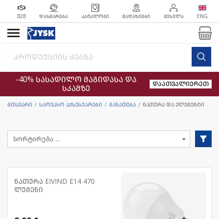
B2B
ᲓᲐᲮᲛᲐᲠᲔᲑᲐ
ᲙᲐᲢᲐᲚᲝᲒᲘ
ᲛᲐᲦᲐᲖᲘᲔᲑᲘ
ᲨᲔᲡᲕᲚᲐ
ENG
-40% სასადილო მაგიდასა და
დაათვალიერეთ
სკამზე
მთავარი
საოჯახო აქსესუარები
განათება
ნათურა და ელემენტი
ნათურა EIVIND E14 470
ლუმენი