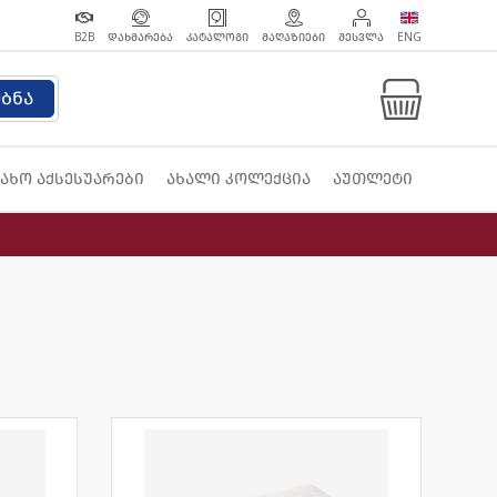
B2B
ᲓᲐᲮᲛᲐᲠᲔᲑᲐ
ᲙᲐᲢᲐᲚᲝᲒᲘ
ᲛᲐᲦᲐᲖᲘᲔᲑᲘ
ᲨᲔᲡᲕᲚᲐ
ENG
ებნა
ახო აქსესუარები
ახალი კოლექცია
აუთლეტი