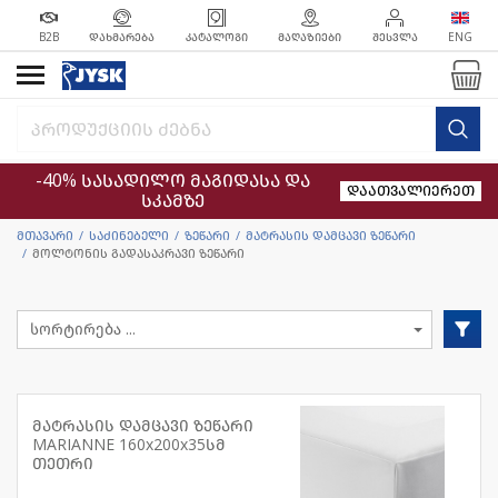
B2B
ᲓᲐᲮᲛᲐᲠᲔᲑᲐ
ᲙᲐᲢᲐᲚᲝᲒᲘ
ᲛᲐᲦᲐᲖᲘᲔᲑᲘ
ᲨᲔᲡᲕᲚᲐ
ENG
-40% სასადილო მაგიდასა და
დაათვალიერეთ
სკამზე
მთავარი
საძინებელი
ზეწარი
მატრასის დამცავი ზეწარი
მოლტონის გადასაკრავი ზეწარი
მატრასის დამცავი ზეწარი
MARIANNE 160x200x35სმ
თეთრი