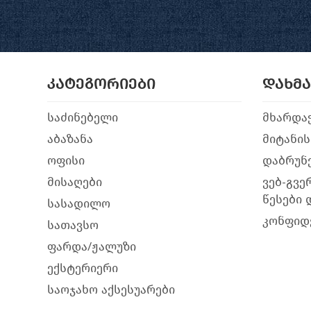
კატეგორიები
დახმ
საძინებელი
მხარდა
აბაზანა
მიტანის
ოფისი
დაბრუნე
მისაღები
ვებ-გვე
წესები 
სასადილო
კონფიდ
სათავსო
ფარდა/ჟალუზი
ექსტერიერი
საოჯახო აქსესუარები