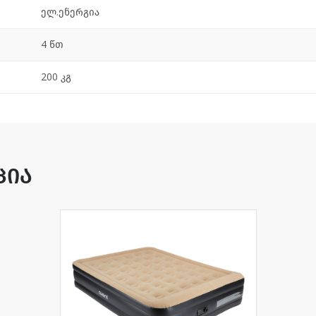
ელ.ენერგია
4 წთ
200 კგ
ცია