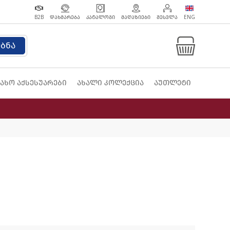
B2B
ᲓᲐᲮᲛᲐᲠᲔᲑᲐ
ᲙᲐᲢᲐᲚᲝᲒᲘ
ᲛᲐᲦᲐᲖᲘᲔᲑᲘ
ᲨᲔᲡᲕᲚᲐ
ENG
ებნა
ახო აქსესუარები
ახალი კოლექცია
აუთლეტი