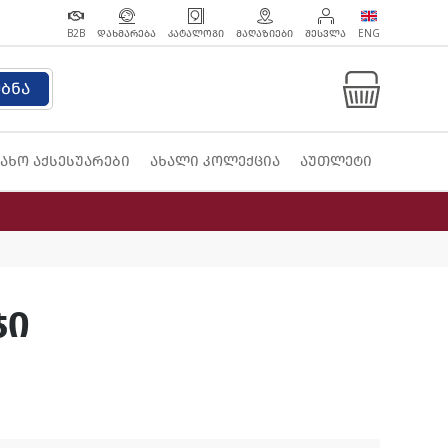
B2B
ᲓᲐᲮᲛᲐᲠᲔᲑᲐ
ᲙᲐᲢᲐᲚᲝᲒᲘ
ᲛᲐᲦᲐᲖᲘᲔᲑᲘ
ᲨᲔᲡᲕᲚᲐ
ENG
ებნა
ახო აქსესუარები
ახალი კოლექცია
აუთლეტი
ჯი