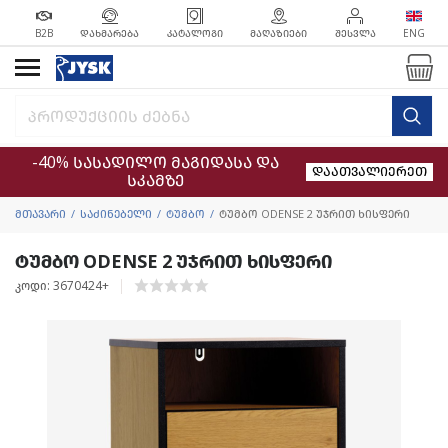
B2B
ᲓᲐᲮᲛᲐᲠᲔᲑᲐ
ᲙᲐᲢᲐᲚᲝᲒᲘ
ᲛᲐᲦᲐᲖᲘᲔᲑᲘ
ᲨᲔᲡᲕᲚᲐ
ENG
-40% სასადილო მაგიდასა და
დაათვალიერეთ
სკამზე
მთავარი
საძინებელი
ტუმბო
ტუმბო ODENSE 2 უჯრით ხისფერი
ტუმბო ODENSE 2 უჯრით ხისფერი
კოდი: 3670424+