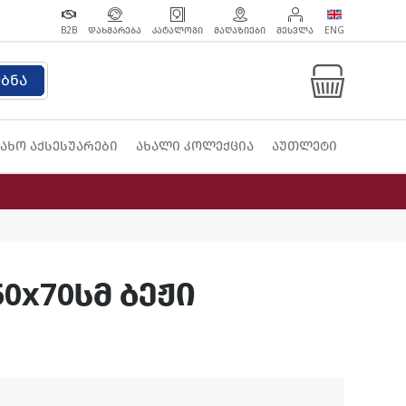
B2B
ᲓᲐᲮᲛᲐᲠᲔᲑᲐ
ᲙᲐᲢᲐᲚᲝᲒᲘ
ᲛᲐᲦᲐᲖᲘᲔᲑᲘ
ᲨᲔᲡᲕᲚᲐ
ENG
ებნა
ახო აქსესუარები
ახალი კოლექცია
აუთლეტი
0x70სმ ბეჟი