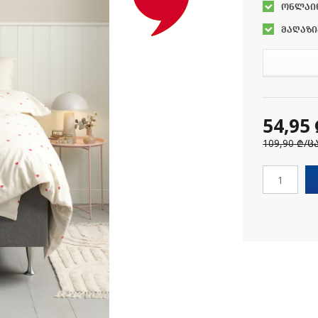
ონლაი
მაღაზი
54,95
109,90 ₾
/ც