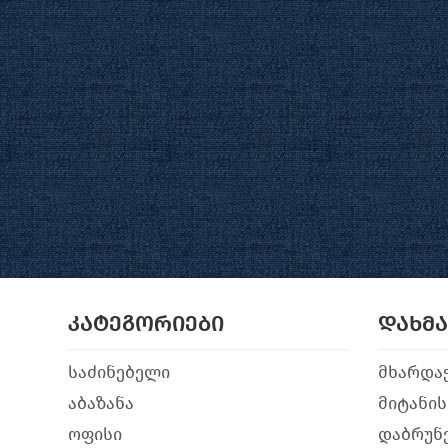
კატეგორიები
დახმ
საძინებელი
მხარდა
აბაზანა
მიტანის
ოფისი
დაბრუნე