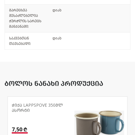
გარეცხვა
დიახ
შესაძლებელია
ჭურჭლის სარეცხ
მანქანაში:
საკვებთან
დიახ
თავსებადი:
ბოლოს ნანახი პროდუქცია
ჭიქა LAPPSPOVE 350მლ
ასორტი
7,50 ₾