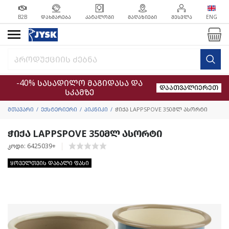
B2B
ᲓᲐᲮᲛᲐᲠᲔᲑᲐ
ᲙᲐᲢᲐᲚᲝᲒᲘ
ᲛᲐᲦᲐᲖᲘᲔᲑᲘ
ᲨᲔᲡᲕᲚᲐ
ENG
-40% სასადილო მაგიდასა და
დაათვალიერეთ
სკამზე
მთავარი
ექსტერიერი
პიკნიკი
ჭიქა LAPPSPOVE 350მლ ასორტი
ჭიქა LAPPSPOVE 350მლ ასორტი
კოდი: 6425039+
ყოველთვის დაბალი ფასი