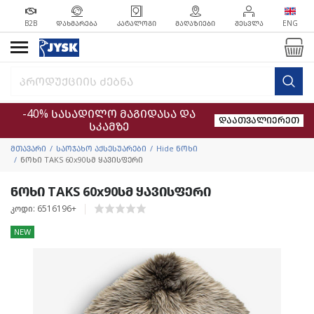
B2B
ᲓᲐᲮᲛᲐᲠᲔᲑᲐ
ᲙᲐᲢᲐᲚᲝᲒᲘ
ᲛᲐᲦᲐᲖᲘᲔᲑᲘ
ᲨᲔᲡᲕᲚᲐ
ENG
-40% სასადილო მაგიდასა და
დაათვალიერეთ
სკამზე
მთავარი
საოჯახო აქსესუარები
Hide ნოხი
ნოხი TAKS 60x90სმ ყავისფერი
ნოხი TAKS 60x90სმ ყავისფერი
კოდი: 6516196+
NEW