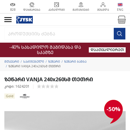
B2B
ᲓᲐᲮᲛᲐᲠᲔᲑᲐ
ᲙᲐᲢᲐᲚᲝᲒᲘ
ᲛᲐᲦᲐᲖᲘᲔᲑᲘ
ᲨᲔᲡᲕᲚᲐ
ENG
-40% სასადილო მაგიდასა და
დაათვალიერეთ
სკამზე
მთავარი
საძინებელი
ზეწარი
ზეწარი ბამბა
ზეწარი VANJA 240x260სმ თეთრი
ზეწარი VANJA 240x260სმ თეთრი
კოდი: 1624201
Gold
-50%