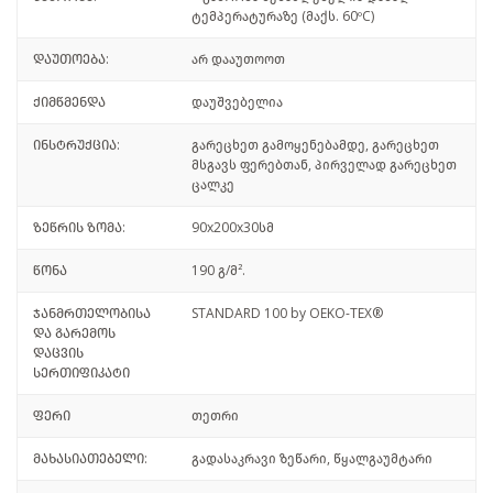
ტემპერატურაზე (მაქს. 60ºC)
დაუთოება:
არ დააუთოოთ
ქიმწმენდა
დაუშვებელია
ინსტრუქცია:
გარეცხეთ გამოყენებამდე, გარეცხეთ
მსგავს ფერებთან, პირველად გარეცხეთ
ცალკე
ზეწრის ზომა:
90x200x30სმ
წონა
190 გ/მ².
ჯანმრთელობისა
STANDARD 100 by OEKO-TEX®
და გარემოს
დაცვის
სერთიფიკატი
ფერი
თეთრი
მახასიათებელი:
გადასაკრავი ზეწარი, წყალგაუმტარი