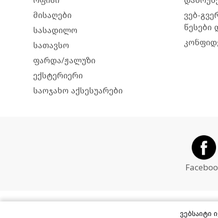
ოფისი
დაბრუნე
მისაღები
ვებ-გვე
წესები 
სასადილო
კონფიდ
სათავსო
ფარდა/ჟალუზი
ექსტერიერი
საოჯახო აქსესუარები
Faceboo
ვებსაიტი 