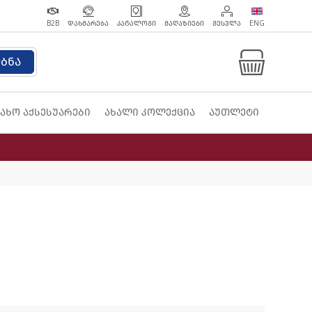
B2B
ᲓᲐᲮᲛᲐᲠᲔᲑᲐ
ᲙᲐᲢᲐᲚᲝᲒᲘ
ᲛᲐᲦᲐᲖᲘᲔᲑᲘ
ᲨᲔᲡᲕᲚᲐ
ENG
ებნა
ახო აქსესუარები
ახალი კოლექცია
აუთლეტი