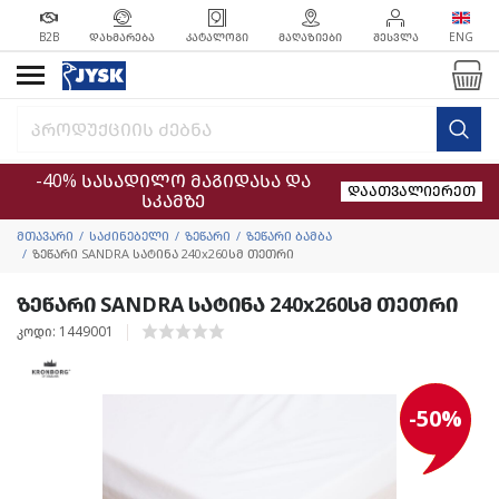
B2B
ᲓᲐᲮᲛᲐᲠᲔᲑᲐ
ᲙᲐᲢᲐᲚᲝᲒᲘ
ᲛᲐᲦᲐᲖᲘᲔᲑᲘ
ᲨᲔᲡᲕᲚᲐ
ENG
-40% სასადილო მაგიდასა და
დაათვალიერეთ
სკამზე
მთავარი
საძინებელი
ზეწარი
ზეწარი ბამბა
ზეწარი SANDRA სატინა 240x260სმ თეთრი
ზეწარი SANDRA სატინა 240x260სმ თეთრი
კოდი: 1449001
-50%