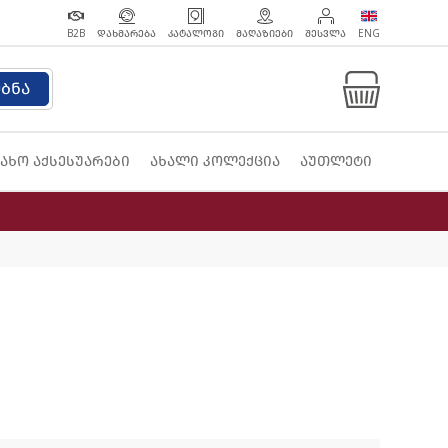
B2B
ᲓᲐᲮᲛᲐᲠᲔᲑᲐ
ᲙᲐᲢᲐᲚᲝᲒᲘ
ᲛᲐᲦᲐᲖᲘᲔᲑᲘ
ᲨᲔᲡᲕᲚᲐ
ENG
ებნა
ახო აქსესუარები
ახალი კოლექცია
აუთლეტი