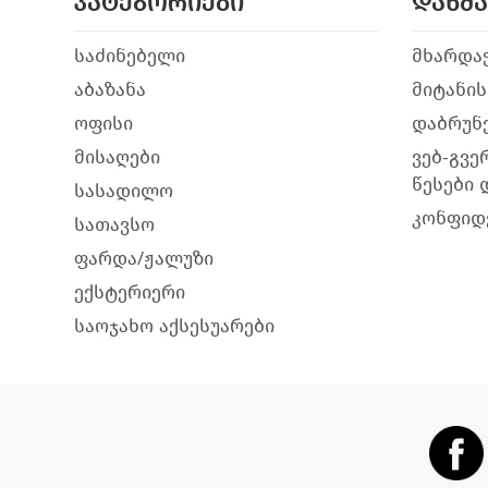
კატეგორიები
დახმ
საძინებელი
მხარდა
აბაზანა
მიტანის
ოფისი
დაბრუნე
მისაღები
ვებ-გვე
წესები 
სასადილო
კონფიდ
სათავსო
ფარდა/ჟალუზი
ექსტერიერი
საოჯახო აქსესუარები