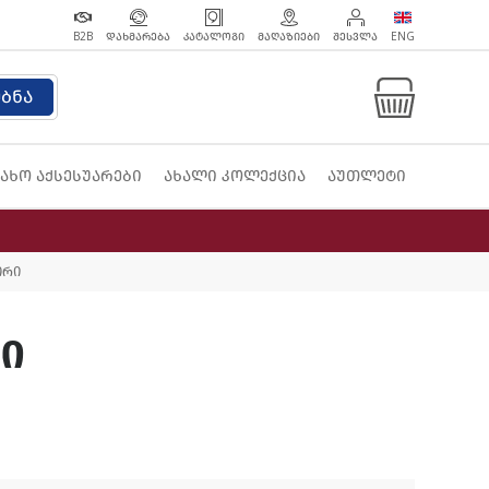
B2B
ᲓᲐᲮᲛᲐᲠᲔᲑᲐ
ᲙᲐᲢᲐᲚᲝᲒᲘ
ᲛᲐᲦᲐᲖᲘᲔᲑᲘ
ᲨᲔᲡᲕᲚᲐ
ENG
ებნა
ახო აქსესუარები
ახალი კოლექცია
აუთლეტი
თრი
რი