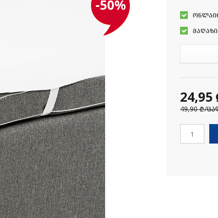
-50%
ონლაი
მაღაზი
24,95
49,90 ₾
/ცა