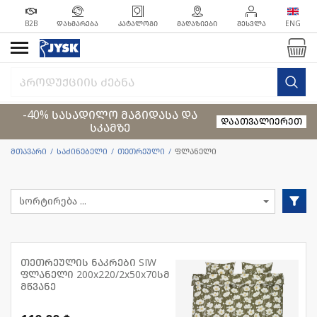
B2B
ᲓᲐᲮᲛᲐᲠᲔᲑᲐ
ᲙᲐᲢᲐᲚᲝᲒᲘ
ᲛᲐᲦᲐᲖᲘᲔᲑᲘ
ᲨᲔᲡᲕᲚᲐ
ENG
-40% სასადილო მაგიდასა და
დაათვალიერეთ
სკამზე
მთავარი
საძინებელი
თეთრეული
ფლანელი
თეთრეულის ნაკრები SIW
ფლანელი 200x220/2x50x70სმ
მწვანე