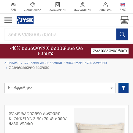
B2B
ᲓᲐᲮᲛᲐᲠᲔᲑᲐ
ᲙᲐᲢᲐᲚᲝᲒᲘ
ᲛᲐᲦᲐᲖᲘᲔᲑᲘ
ᲨᲔᲡᲕᲚᲐ
ENG
-40% სასადილო მაგიდასა და
დაათვალიერეთ
სკამზე
მთავარი
საოჯახო აქსესუარები
დეკორატიული ბალიში
დეკორატიული ბალიში
დეკორატიული ბალიში
KLOKKELYNG 30x70სმ ბეჟი/
ყავისფერი