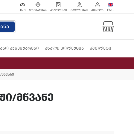
B2B
ᲓᲐᲮᲛᲐᲠᲔᲑᲐ
ᲙᲐᲢᲐᲚᲝᲒᲘ
ᲛᲐᲦᲐᲖᲘᲔᲑᲘ
ᲨᲔᲡᲕᲚᲐ
ENG
ებნა
ახო აქსესუარები
ახალი კოლექცია
აუთლეტი
/მწვანე
ჟი/მწვანე