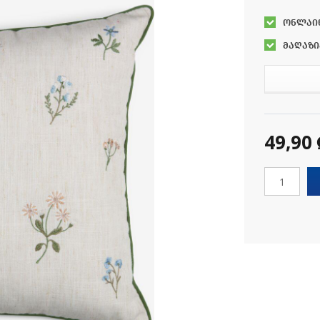
ონლაი
მაღაზი
49,90